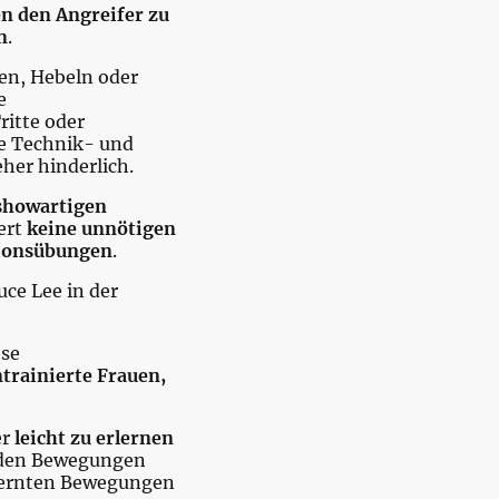
en den Angreifer zu
n
.
en, Hebeln oder
e
ritte oder
e Technik- und
her hinderlich.
showartigen
ert
keine unnötigen
ionsübungen
.
uce Lee in der
ese
ntrainierte Frauen,
er
leicht zu erlernen
enden Bewegungen
elernten Bewegungen