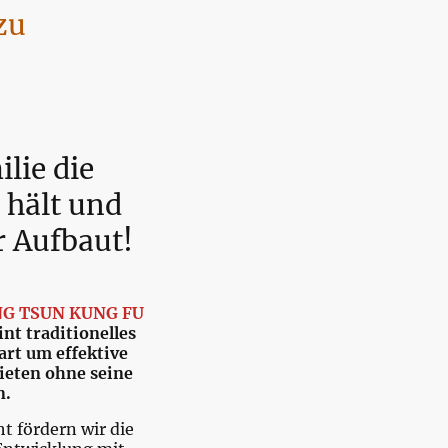
zu
lie die
hält und
 Aufbaut!
NG TSUN KUNG FU
nt traditionelles
rt um effektive
ieten ohne seine
n.
t fördern wir die