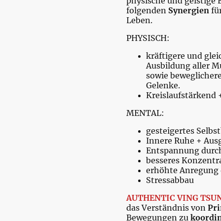
physische und geistige 
folgenden
Synergien
für
Leben.
PHYSISCH:
kräftigere und gle
Ausbildung aller 
sowie beweglicher
Gelenke.
Kreislaufstärkend 
MENTAL:
gesteigertes Selbs
Innere Ruhe + Aus
Entspannung durc
besseres Konzent
erhöhte Anregung 
Stressabbau
AUTHENTIC VING TSU
das Verständnis von
Pri
Bewegungen zu
koordi