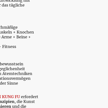
Entwicklung mit
 das tägliche
ichmäßige
Muskeln + Knochen
e Arme + Beine +
+ Fitness
tbewusstsein
geglichenheit
h Atemtechniken
rationsvermögen
der Sinne
N KUNG FU
erfordert
nzipien
, die Kunst
nieren
und die