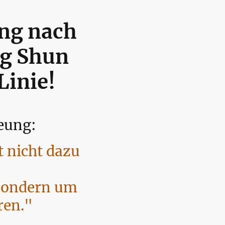
ng nach
g Shun
Linie!
eung:
t nicht dazu
sondern um
ren."