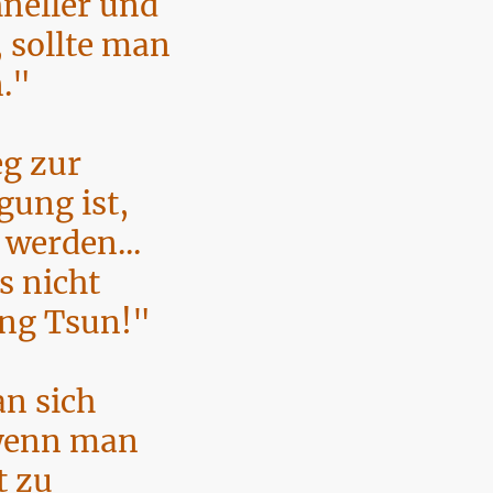
hneller und
t, sollte man
n."
eg zur
gung ist,
 werden...
 nicht
ing Tsun!"
n sich
 wenn man
t zu