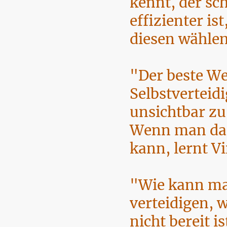
kennt, der sc
effizienter is
diesen wähle
"Der beste W
Selbstverteidi
unsichtbar zu
Wenn man das
kann, lernt V
"Wie kann ma
verteidigen,
nicht bereit is