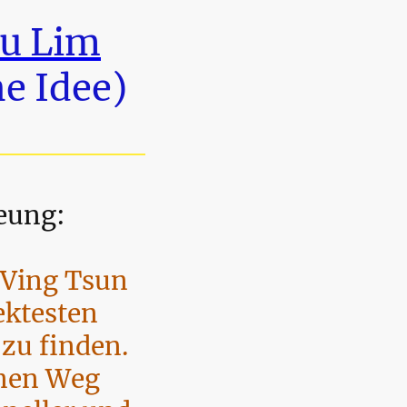
iu Lim
ne Idee)
eung:
 Ving Tsun
rektesten
zu finden.
nen Weg