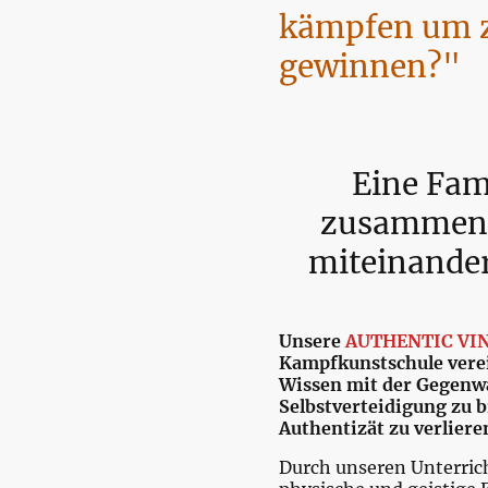
kämpfen um 
gewinnen?"
Eine Fami
zusammen 
miteinander
Unsere
AUTHENTIC VI
Kampfkunstschule verei
Wissen mit der Gegenwa
Selbstverteidigung zu b
Authentizät zu verliere
Durch unseren Unterrich