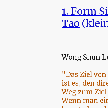
1. Form S
Tao
(klei
Wong Shun L
"Das Ziel von
ist es, den di
Weg zum Ziel 
Wenn man ei